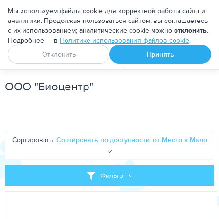
Москва
Мы используем файлы cookie для корректной работы сайта и
аналитики. Продолжая пользоваться сайтом, вы соглашаетесь
с их использованием; аналитические cookie можно
отклонить
.
Подробнее — в
Политике использования файлов cookie
.
Апоквел
Ветмедин
От блох и клещей
Отклонить
Принять
PetDog
Бренд
ООО "Биоцентр"
ООО "Биоцентр"
Сортировать:
Сортировать по доступности: от Много к Мало
Фильтр