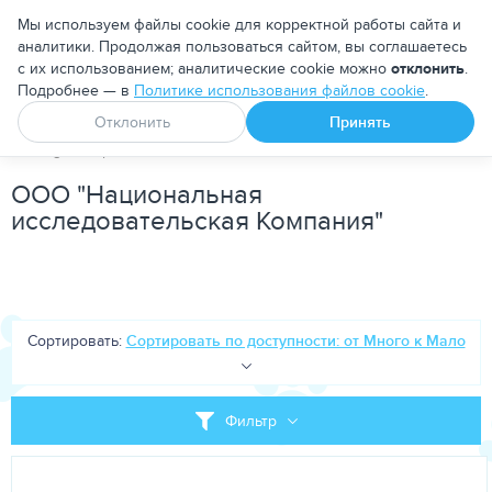
Москва
Мы используем файлы cookie для корректной работы сайта и
аналитики. Продолжая пользоваться сайтом, вы соглашаетесь
с их использованием; аналитические cookie можно
отклонить
.
Подробнее — в
Политике использования файлов cookie
.
Апоквел
Ветмедин
От блох и клещей
Отклонить
Принять
PetDog
Бренд
ООО "Национальная исследовательская Ко
ООО "Национальная
исследовательская Компания"
Сортировать:
Сортировать по доступности: от Много к Мало
Фильтр