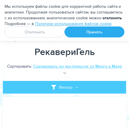
Москва
Мы используем файлы cookie для корректной работы сайта и
аналитики. Продолжая пользоваться сайтом, вы соглашаетесь
с их использованием; аналитические cookie можно
отклонить
.
Подробнее — в
Политике использования файлов cookie
.
Апоквел
Ветмедин
От блох и клещей
Отклонить
Принять
PetDog
Теги
РекавериГель
РекавериГель
Сортировать:
Сортировать по доступности: от Много к Мало
Фильтр