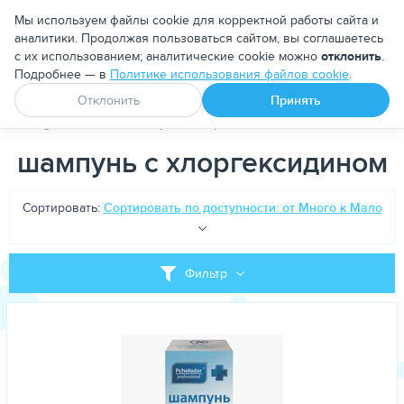
Москва
Мы используем файлы cookie для корректной работы сайта и
аналитики. Продолжая пользоваться сайтом, вы соглашаетесь
с их использованием; аналитические cookie можно
отклонить
.
Подробнее — в
Политике использования файлов cookie
.
Апоквел
Ветмедин
От блох и клещей
Отклонить
Принять
PetDog
Теги
шампунь с хлоргексидином
шампунь с хлоргексидином
Сортировать:
Сортировать по доступности: от Много к Мало
Фильтр