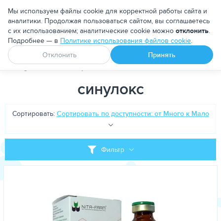
Москва
Мы используем файлы cookie для корректной работы сайта и
аналитики. Продолжая пользоваться сайтом, вы соглашаетесь
с их использованием; аналитические cookie можно
отклонить
.
Подробнее — в
Политике использования файлов cookie
.
Апоквел
Ветмедин
От блох и клещей
Отклонить
Принять
PetDog
Теги
синулокс
синулокс
Сортировать:
Сортировать по доступности: от Много к Мало
Фильтр