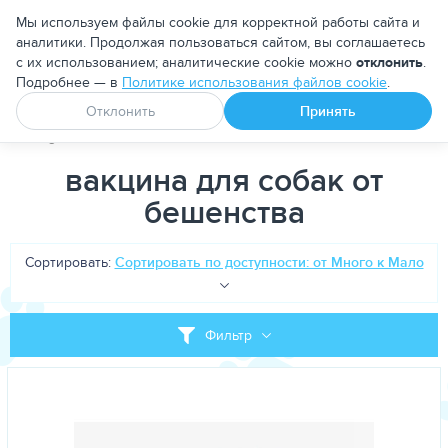
Москва
Мы используем файлы cookie для корректной работы сайта и
аналитики. Продолжая пользоваться сайтом, вы соглашаетесь
с их использованием; аналитические cookie можно
отклонить
.
Подробнее — в
Политике использования файлов cookie
.
Апоквел
Ветмедин
От блох и клещей
Отклонить
Принять
PetDog
Теги
вакцина для собак от бешенства
вакцина для собак от
бешенства
Сортировать:
Сортировать по доступности: от Много к Мало
Фильтр