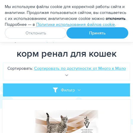
Москва
Мы используем файлы cookie для корректной работы сайта и
аналитики. Продолжая пользоваться сайтом, вы соглашаетесь
с их использованием; аналитические cookie можно
отклонить
.
Подробнее — в
Политике использования файлов cookie
.
Апоквел
Ветмедин
От блох и клещей
Отклонить
Принять
PetDog
Теги
корм ренал для кошек
корм ренал для кошек
Сортировать:
Сортировать по доступности: от Много к Мало
Фильтр