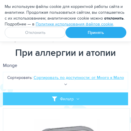
Москва
Мы используем файлы cookie для корректной работы сайта и
аналитики. Продолжая пользоваться сайтом, вы соглашаетесь
с их использованием; аналитические cookie можно
отклонить
.
Подробнее — в
Политике использования файлов cookie
.
Апоквел
Ветмедин
От блох и клещей
Отклонить
Принять
PetDog
Кошкам
Корма для кошек
Лечебно-диетически
При аллергии и атопии
Monge
Сортировать:
Сортировать по доступности: от Много к Мало
Фильтр