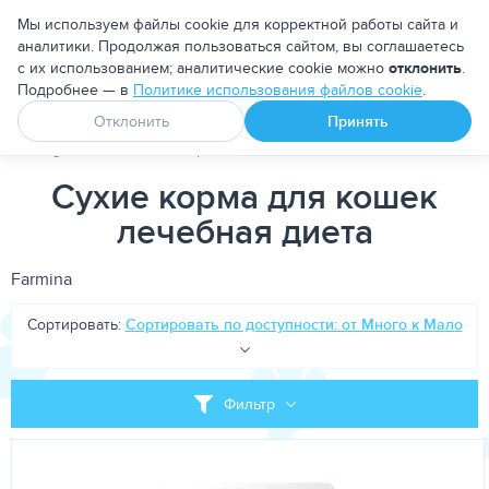
Москва
Мы используем файлы cookie для корректной работы сайта и
аналитики. Продолжая пользоваться сайтом, вы соглашаетесь
с их использованием; аналитические cookie можно
отклонить
.
Подробнее — в
Политике использования файлов cookie
.
Апоквел
Ветмедин
От блох и клещей
Отклонить
Принять
PetDog
Кошкам
Корма для кошек
Лечебно-диетически
Сухие корма для кошек
лечебная диета
Farmina
Сортировать:
Сортировать по доступности: от Много к Мало
Фильтр