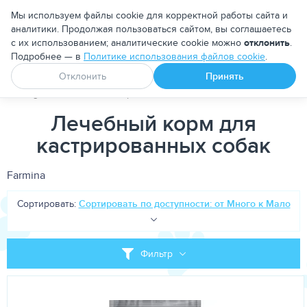
Москва
Мы используем файлы cookie для корректной работы сайта и
аналитики. Продолжая пользоваться сайтом, вы соглашаетесь
с их использованием; аналитические cookie можно
отклонить
.
Подробнее — в
Политике использования файлов cookie
.
Апоквел
Ветмедин
От блох и клещей
Отклонить
Принять
PetDog
Собакам
Корма для собак
Лечебно-диетические
Лечебный корм для
кастрированных собак
Farmina
Сортировать:
Сортировать по доступности: от Много к Мало
Фильтр