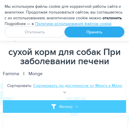
Москва
Мы используем файлы cookie для корректной работы сайта и
аналитики. Продолжая пользоваться сайтом, вы соглашаетесь
с их использованием; аналитические cookie можно
отклонить
.
Подробнее — в
Политике использования файлов cookie
.
Апоквел
Ветмедин
От блох и клещей
Отклонить
Принять
PetDog
Собакам
Корма для собак
Лечебно-диетические
сухой корм для собак При
заболевании печени
Farmina
|
Monge
Сортировать:
Сортировать по доступности: от Много к Мало
Фильтр