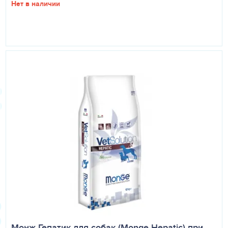
Нет в наличии
Монж Гепатик для собак (Monge Hepatic) при