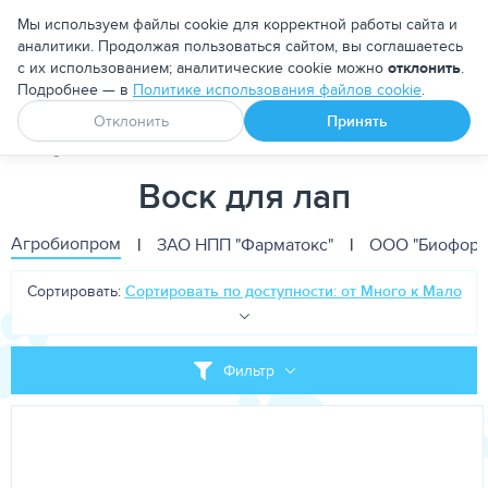
Москва
Мы используем файлы cookie для корректной работы сайта и
аналитики. Продолжая пользоваться сайтом, вы соглашаетесь
с их использованием; аналитические cookie можно
отклонить
.
Подробнее — в
Политике использования файлов cookie
.
Апоквел
Ветмедин
От блох и клещей
Отклонить
Принять
PetDog
Воск для лап
Воск для лап
Агробиопром
|
ЗАО НПП "Фарматокс"
|
ООО "Биоформ
Сортировать:
Сортировать по доступности: от Много к Мало
Фильтр