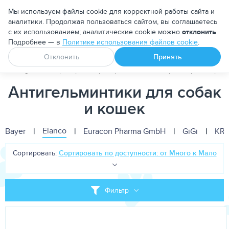
Москва
Мы используем файлы cookie для корректной работы сайта и
аналитики. Продолжая пользоваться сайтом, вы соглашаетесь
с их использованием; аналитические cookie можно
отклонить
.
Подробнее — в
Политике использования файлов cookie
.
Апоквел
Ветмедин
От блох и клещей
Отклонить
Принять
PetDog
Ветеринарные препараты
Антипаразитарные преп
Антигельминтики для собак
и кошек
Elanco
Bayer
|
|
Euracon Pharma GmbH
|
GiGi
|
KR
Сортировать:
Сортировать по доступности: от Много к Мало
Фильтр