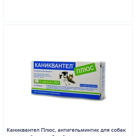
Каниквантел Плюс, антигельминтик для собак