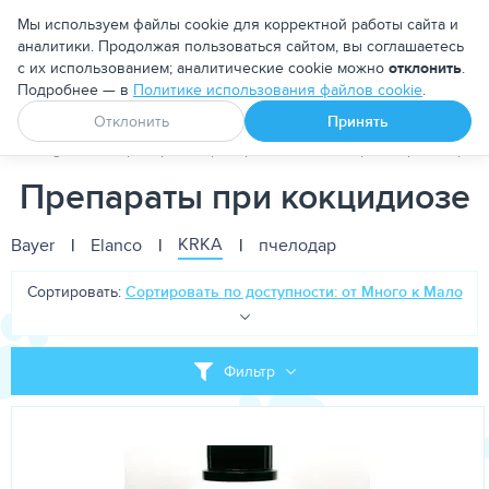
Москва
Мы используем файлы cookie для корректной работы сайта и
аналитики. Продолжая пользоваться сайтом, вы соглашаетесь
с их использованием; аналитические cookie можно
отклонить
.
Подробнее — в
Политике использования файлов cookie
.
Апоквел
Ветмедин
От блох и клещей
Отклонить
Принять
PetDog
Ветеринарные препараты
Антипаразитарные преп
Препараты при кокцидиозе
KRKA
Bayer
|
Elanco
|
|
пчелодар
Сортировать:
Сортировать по доступности: от Много к Мало
Фильтр