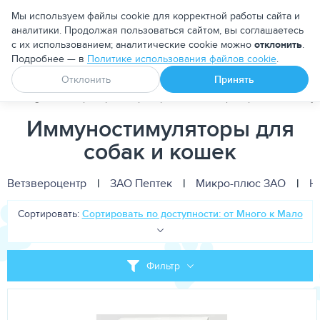
Москва
Мы используем файлы cookie для корректной работы сайта и
аналитики. Продолжая пользоваться сайтом, вы соглашаетесь
с их использованием; аналитические cookie можно
отклонить
.
Подробнее — в
Политике использования файлов cookie
.
Апоквел
Ветмедин
От блох и клещей
Отклонить
Принять
PetDog
Ветеринарные препараты
Биопрепараты
Иммун
Иммуностимуляторы для
собак и кошек
Ветзвероцентр
|
ЗАО Пептек
|
Микро-плюс ЗАО
|
Н
Сортировать:
Сортировать по доступности: от Много к Мало
Фильтр