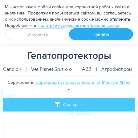
Москва
Мы используем файлы cookie для корректной работы сайта и
аналитики. Продолжая пользоваться сайтом, вы соглашаетесь
с их использованием; аналитические cookie можно
отклонить
.
Подробнее — в
Политике использования файлов cookie
.
Апоквел
Ветмедин
От блох и клещей
Отклонить
Принять
PetDog
Ветеринарные препараты
Гепатопротекторы (для п
Гепатопротекторы
АВЗ
Candioli
|
Vet Planet Sp.z.o.o
|
|
Агробиопром
|
Сортировать:
Сортировать по доступности: от Много к Мало
Фильтр