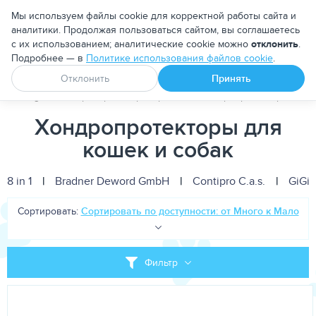
Москва
Мы используем файлы cookie для корректной работы сайта и
аналитики. Продолжая пользоваться сайтом, вы соглашаетесь
с их использованием; аналитические cookie можно
отклонить
.
Подробнее — в
Политике использования файлов cookie
.
Апоквел
Ветмедин
От блох и клещей
Отклонить
Принять
PetDog
Ветеринарные препараты
Хондропротекторы
Хондропротекторы для
кошек и собак
8 in 1
|
Bradner Deword GmbH
|
Contipro C.a.s.
|
GiGi
Сортировать:
Сортировать по доступности: от Много к Мало
Фильтр