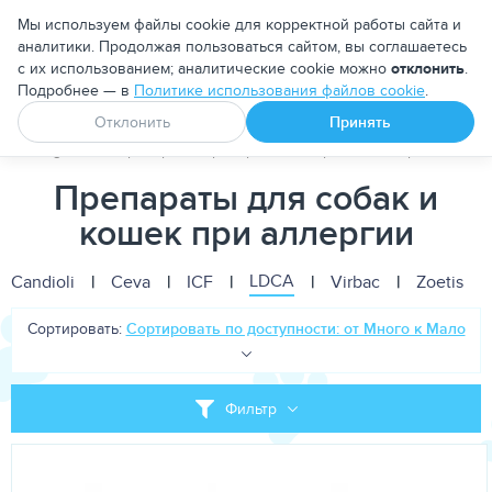
Москва
Мы используем файлы cookie для корректной работы сайта и
аналитики. Продолжая пользоваться сайтом, вы соглашаетесь
с их использованием; аналитические cookie можно
отклонить
.
Подробнее — в
Политике использования файлов cookie
.
Апоквел
Ветмедин
От блох и клещей
Отклонить
Принять
PetDog
Ветеринарные препараты
Противоаллергические 
Препараты для собак и
кошек при аллергии
LDCA
Candioli
|
Ceva
|
ICF
|
|
Virbac
|
Zoetis
|
Сортировать:
Сортировать по доступности: от Много к Мало
Фильтр