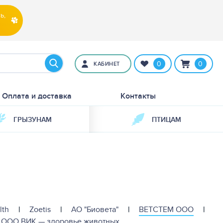
ь,
0
0
КАБИНЕТ
Оплата и доставка
Контакты
ГРЫЗУНАМ
ПТИЦАМ
lth
|
Zoetis
|
АО "Биовета"
|
ВЕТСТЕМ ООО
|
ООО ВИК — здоровье животных