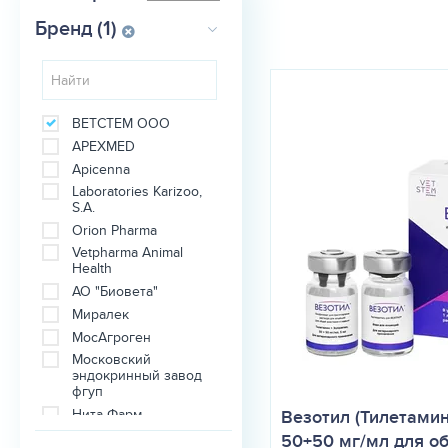
Бренд (1)
ВЕТСТЕМ ООО
APEXMED
Apicenna
Laboratories Karizoo,
S.A.
Orion Pharma
Vetpharma Animal
Health
АО "Биовета"
Миралек
МосАгроген
Московский
эндокринный завод
фгуп
Нита-Фарм
Везотил (Тилетамин
ООО "Апиценна"
50+50 мг/мл для о