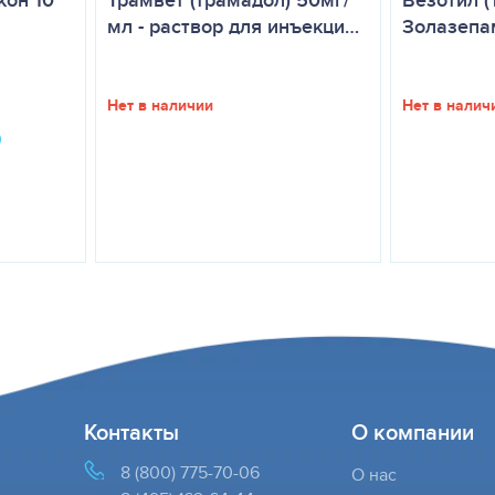
Трамвет (трамадол) 50мг/
Везотил (
мл - раствор для инъекци…
Золазепа
Нет в наличии
Нет в налич
Контакты
О компании
8 (800) 775-70-06
О нас