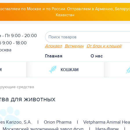
оставляем по Москве и по России. Отправляем в Армению, Беларус
Казахстан
 - Пт 9:00 - 20:00
 9:00 - 18:00
Апоквел
Ветмедин
От блох и клещей
осква
Главная
О нас
М
КОШКАМ
ирующие средства
тва для животных
ies Karizoo, S.A.
|
Orion Pharma
|
Vetpharma Animal Hea
Московский эндокринный завод фгуп
|
Нита-Фарм
|