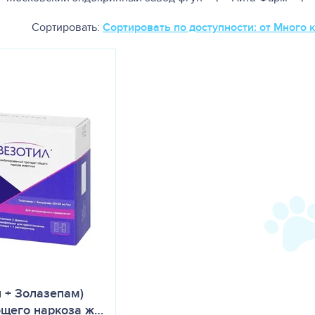
Сортировать:
Сортировать по доступности: от Много 
 + Золазепам)
бщего наркоза ж…