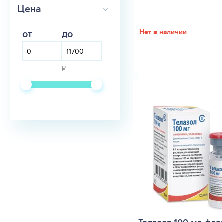
ООО ВИК —
Цена
здоровье животных
Zoetis
от
до
Нет в наличии
₽
Телазол 100 мг, фла