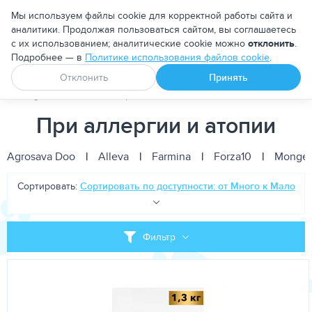
Москва
Мы используем файлы cookie для корректной работы сайта и
аналитики. Продолжая пользоваться сайтом, вы соглашаетесь
с их использованием; аналитические cookie можно
отклонить
.
Подробнее — в
Политике использования файлов cookie
.
Апоквел
Ветмедин
От блох и клещей
Отклонить
Принять
PetDog
Кошкам
Корма для кошек
Лечебно-диетически
При аллергии и атопии
Agrosava Doo
|
Alleva
|
Farmina
|
Forza10
|
Monge
Сортировать:
Сортировать по доступности: от Много к Мало
Фильтр