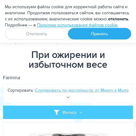
Москва
Мы используем файлы cookie для корректной работы сайта и
аналитики. Продолжая пользоваться сайтом, вы соглашаетесь
с их использованием; аналитические cookie можно
отклонить
.
Подробнее — в
Политике использования файлов cookie
.
Апоквел
Ветмедин
От блох и клещей
Отклонить
Принять
PetDog
Собакам
Корма для собак
Лечебно-диетические
При ожирении и
избыточном весе
Farmina
Сортировать:
Сортировать по доступности: от Много к Мало
Фильтр