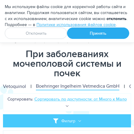
Москва
Мы используем файлы cookie для корректной работы сайта и
аналитики. Продолжая пользоваться сайтом, вы соглашаетесь
с их использованием; аналитические cookie можно
отклонить
.
Подробнее — в
Политике использования файлов cookie
.
Апоквел
Ветмедин
От блох и клещей
Отклонить
Принять
PetDog
Ветеринарные препараты
При заболеваниях моче
При заболеваниях
мочеполовой системы и
почек
Boehringer Ingelheim Vetmedica GmbH
Vetoquinol
|
|
Ca
Сортировать:
Сортировать по доступности: от Много к Мало
Фильтр