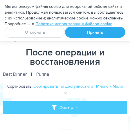
Москва
Мы используем файлы cookie для корректной работы сайта и
аналитики. Продолжая пользоваться сайтом, вы соглашаетесь
с их использованием; аналитические cookie можно
отклонить
.
Подробнее — в
Политике использования файлов cookie
.
Апоквел
Ветмедин
От блох и клещей
Отклонить
Принять
PetDog
Собакам
Корма для собак
Лечебно-диетические
После операции и
восстановления
Best Dinner
|
Purina
Сортировать:
Сортировать по доступности: от Много к Мало
Фильтр