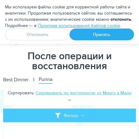
Москва
Мы используем файлы cookie для корректной работы сайта и
аналитики. Продолжая пользоваться сайтом, вы соглашаетесь
с их использованием; аналитические cookie можно
отклонить
.
Подробнее — в
Политике использования файлов cookie
.
Апоквел
Ветмедин
От блох и клещей
Отклонить
Принять
PetDog
Собакам
Корма для собак
Лечебно-диетические
После операции и
восстановления
Purina
Best Dinner
|
Сортировать:
Сортировать по доступности: от Много к Мало
Фильтр